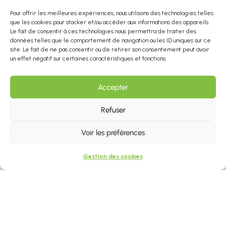
Pour offrir les meilleures expériences, nous utilisons des technologies telles
Romarin
Olivier
que les cookies pour stocker et/ou accéder aux informations des appareils.
Le fait de consentir à ces technologies nous permettra de traiter des
ROSMARINUS OFFICINALIS
OLEA
données telles que le comportement de navigation ou les ID uniques sur ce
EUROPAEA
site. Le fait de ne pas consentir ou de retirer son consentement peut avoir
Voir la fiche produit
un effet négatif sur certaines caractéristiques et fonctions.
Voir la fiche produit
Accepter
Refuser
Voir les préférences
Gestion des cookies
Chêne vert
QUERCUS
ILEX